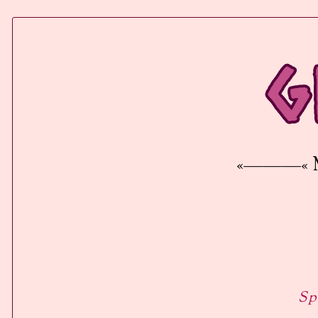
«———« Mús
Sp