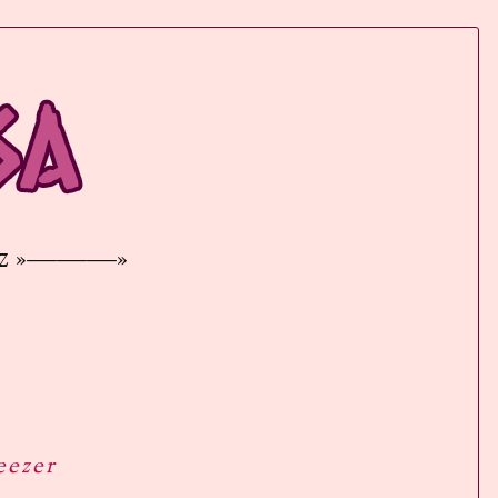
eliz »———»
eezer