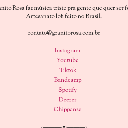
nito Rosa faz música triste pra gente que quer ser fe
Artesanato lofi feito no Brasil.
contato@granitorosa.com.br
Instagram
Youtube
Tiktok
Bandcamp
Spotify
Deezer
Chippanze
«———«•»———»