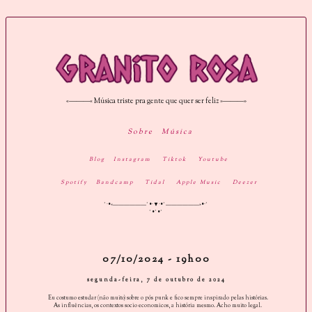
«———« Música triste pra gente que quer ser feliz »———»
Sobre
Música
Blog
Instagram
Tiktok
Youtube
Spotify
Bandcamp
Tidal
Apple Music
Deezer
˚·•«——————˚•·▼·•˚——————»•·˚
˚•˚•˚
07/10/2024 - 19h00
segunda-feira, 7 de outubro de 2024
Eu costumo estudar (não muito) sobre o pós punk e fico sempre inspirado pelas histórias.
As influências, os contextos socio economicos, a história mesmo. Acho muito legal.