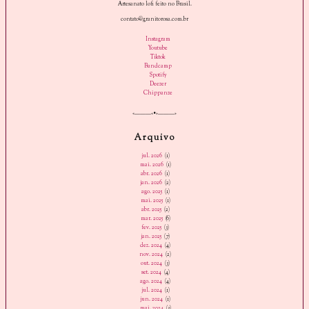
Artesanato lofi feito no Brasil.
contato@granitorosa.com.br
Instagram
Youtube
Tiktok
Bandcamp
Spotify
Deezer
Chippanze
«———«•»———»
Arquivo
jul. 2026
(1)
mai. 2026
(1)
abr. 2026
(1)
jan. 2026
(2)
ago. 2025
(1)
mai. 2025
(1)
abr. 2025
(2)
mar. 2025
(6)
fev. 2025
(3)
jan. 2025
(7)
dez. 2024
(4)
nov. 2024
(2)
out. 2024
(3)
set. 2024
(4)
ago. 2024
(4)
jul. 2024
(1)
jun. 2024
(1)
mai. 2024
(3)