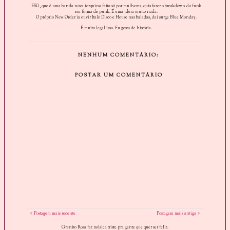
ESG, que é uma banda nova iorquina feita só por mulheres, quis fazer o breakdown do funk
em forma de punk. É uma ideia muito irada.
O próprio New Order ia ouvir Italo Disco e House nas baladas, daí surge Blue Monday.
É muito legal isso. Eu gosto de história.
NENHUM COMENTÁRIO:
POSTAR UM COMENTÁRIO
Postagem mais recente
Postagem mais antiga
Granito Rosa faz música triste pra gente que quer ser feliz.