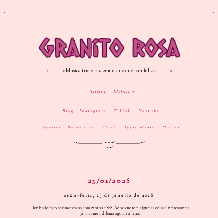
«———« Música triste pra gente que quer ser feliz »———»
Sobre
Música
Blog
Instagram
Tiktok
Youtube
Spotify
Bandcamp
Tidal
Apple Music
Deezer
˚·•«——————˚•·▼·•˚——————»•·˚
˚•˚•˚
23/01/2026
sexta-feira, 23 de janeiro de 2026
Tenho feito experimentos só com synths e 808. Acho que tem algumas coisas interessantes
já, mas meu dilema agora é a letra.