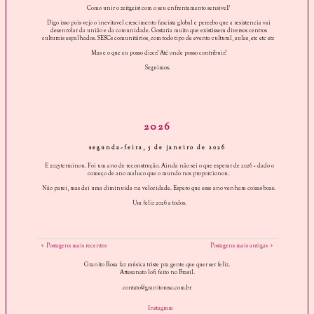
Como unir o zeitgeist com o seu enfrentamento sensível?
Digo isso pois vejo o inevitavel crescimento fascista global e percebo que a resistencia vai
desenrolar da união e da comunidade. Gostaria muito que existissem diversos centros
culturais espalhados. SESCs comunitários, com todo tipo de evento cultural, aulas, etc etc etc
Mas e o que eu posso dizer? Até onde posso contribuir?
Seguimos.
2026
segunda-feira, 5 de janeiro de 2026
E 2025 terminou. Foi um ano de reconstrução. Ainda não sei o que esperar de 2026 - dado o
começo de ano maluco que o mundo nos proporcionou.
Não parei, mas dei uma diminuída na velocidade. Espero que esse ano venham coisas boas.
Um feliz 2026 a todos.
Postagens mais recentes
Postagens mais antigas
Granito Rosa faz música triste pra gente que quer ser feliz.
Artesanato lofi feito no Brasil.
contato@granitorosa.com.br
Instagram