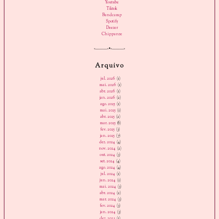
Youtube
Tiktok
Bandcamp
Spotify
Deezer
Chippanze
«———«•»———»
Arquivo
jul. 2026
(1)
mai. 2026
(1)
abr. 2026
(1)
jan. 2026
(2)
ago. 2025
(1)
mai. 2025
(1)
abr. 2025
(2)
mar. 2025
(6)
fev. 2025
(3)
jan. 2025
(7)
dez. 2024
(4)
nov. 2024
(2)
out. 2024
(3)
set. 2024
(4)
ago. 2024
(4)
jul. 2024
(1)
jun. 2024
(1)
mai. 2024
(3)
abr. 2024
(2)
mar. 2024
(3)
fev. 2024
(3)
jan. 2024
(3)
dez. 2023
(1)