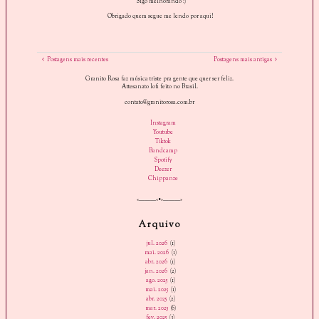
Sigo melhorando :)
Obrigado quem segue me lendo por aqui!
Postagens mais recentes
Postagens mais antigas
Granito Rosa faz música triste pra gente que quer ser feliz.
Artesanato lofi feito no Brasil.
contato@granitorosa.com.br
Instagram
Youtube
Tiktok
Bandcamp
Spotify
Deezer
Chippanze
«———«•»———»
Arquivo
jul. 2026
(1)
mai. 2026
(1)
abr. 2026
(1)
jan. 2026
(2)
ago. 2025
(1)
mai. 2025
(1)
abr. 2025
(2)
mar. 2025
(6)
fev. 2025
(3)