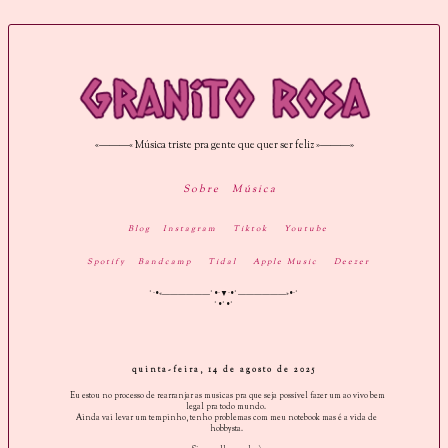
«———« Música triste pra gente que quer ser feliz »———»
Sobre
Música
Blog
Instagram
Tiktok
Youtube
Spotify
Bandcamp
Tidal
Apple Music
Deezer
˚·•«——————˚•·▼·•˚——————»•·˚
˚•˚•˚
quinta-feira, 14 de agosto de 2025
Eu estou no processo de rearranjar as musicas pra que seja possível fazer um ao vivo bem
legal pra todo mundo.
Ainda vai levar um tempinho, tenho problemas com meu notebook mas é a vida de
hobbysta.