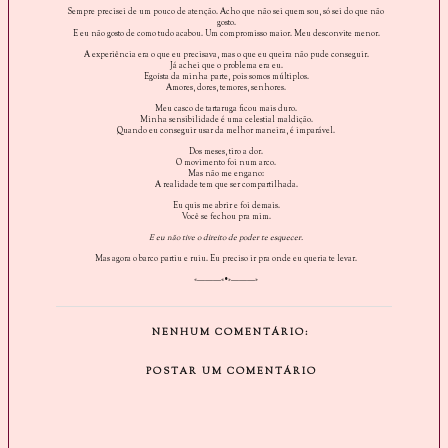
Sempre precisei de um pouco de atenção. Acho que não sei quem sou, só sei do que não
gosto.
E eu não gosto de como tudo acabou. Um compromisso maior. Meu desconvite menor.
A experiência era o que eu precisava, mas o que eu queira não pude conseguir.
Já achei que o problema era eu.
Egoísta da minha parte, pois somos múltiplos.
Amores, dores, temores, senhores.
Meu casco de tartaruga ficou mais duro.
Minha sensibilidade é uma celestial maldição.
Quando eu conseguir usar da melhor maneira, é imparável.
Dos meses, tiro a dor.
O movimento foi num arco.
Mas não me engano:
A realidade tem que ser compartilhada.
Eu quis me abrir e foi demais.
Você se fechou pra mim.
E eu não tive o direito de poder te esquecer.
Mas agora o barco partiu e ruiu. Eu preciso ir pra onde eu queria te levar.
«———«•»———»
NENHUM COMENTÁRIO:
POSTAR UM COMENTÁRIO