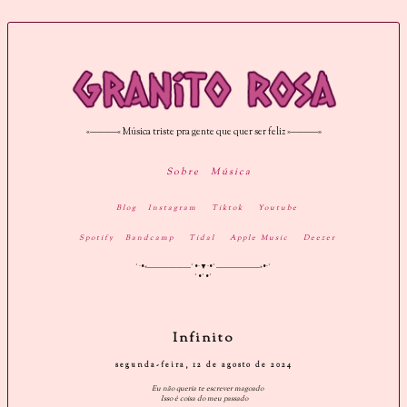
«———« Música triste pra gente que quer ser feliz »———»
Sobre
Música
Blog
Instagram
Tiktok
Youtube
Spotify
Bandcamp
Tidal
Apple Music
Deezer
˚·•«——————˚•·▼·•˚——————»•·˚
˚•˚•˚
Infinito
segunda-feira, 12 de agosto de 2024
Eu não queria te escrever magoado
Isso é coisa do meu passado