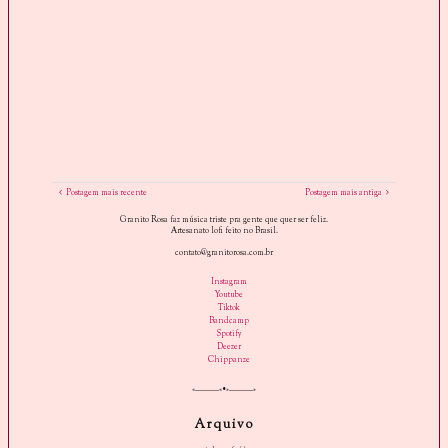
Postagem mais recente
Postagem mais antiga
Granito Rosa faz música triste pra gente que quer ser feliz.
Artesanato lofi feito no Brasil.
contato@granitorosa.com.br
Instagram
Youtube
Tiktok
Bandcamp
Spotify
Deezer
Chippanze
«———«•»———»
Arquivo