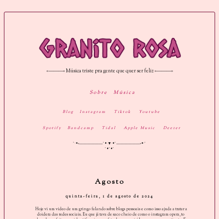
«———« Música triste pra gente que quer ser feliz »———»
Sobre
Música
Blog
Instagram
Tiktok
Youtube
Spotify
Bandcamp
Tidal
Apple Music
Deezer
˚·•«——————˚•·▼·•˚——————»•·˚
˚•˚•˚
Agosto
quinta-feira, 1 de agosto de 2024
Hoje vi um vídeo de um gringo falando sobre blogs pessoais e como isso ajuda a tratar a
doidera das redes sociais. Eu que já tava de saco cheio de como o instagram opera, to