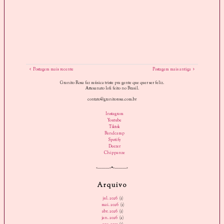
Postagem mais recente
Postagem mais antiga
Granito Rosa faz música triste pra gente que quer ser feliz.
Artesanato lofi feito no Brasil.
contato@granitorosa.com.br
Instagram
Youtube
Tiktok
Bandcamp
Spotify
Deezer
Chippanze
«———«•»———»
Arquivo
jul. 2026
(1)
mai. 2026
(1)
abr. 2026
(1)
jan. 2026
(2)